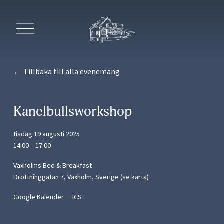
Ö
p
p
n
a
Tillbaka till alla evenemang
m
e
n
y
Kanelbullsworkshop
n
tisdag 19 augusti 2025
14:00
17:00
Vaxholms Bed & Breakfast
Drottninggatan 7
Vaxholm
Sverige
(se karta)
Google Kalender
ICS