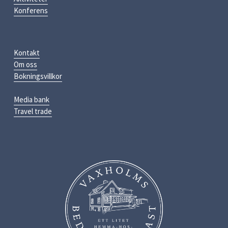
Konferens
Kontakt
Om oss
Bokningsvillkor
Media bank
Travel trade
S
e
i
f
u
l
l