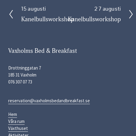
15 augusti
27 augusti
F
N
ö
ä
Kanelbullsworkshop
Kanelbullsworkshop
r
s
e
t
g
a
å
Vaxholms Bed & Breakfast
e
n
Drottninggatan 7
d
185 31 Vaxholm
e
076 307 07 73
reservation@vaxholmsbedandbreakfast.se
Hem
Våra rum
Växthuset
Aktiviteter