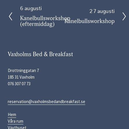
6 augusti
F
27 augusti
N
ö
Kanelbullsworkshop
ä
Kanelbullsworkshop
(eftermiddag)
r
s
e
t
g
a
å
e
Vaxholms Bed & Breakfast
n
d
Drottninggatan 7
e
185 31 Vaxholm
076 307 07 73
reservation@vaxholmsbedandbreakfast.se
Hem
Våra rum
Växthuset