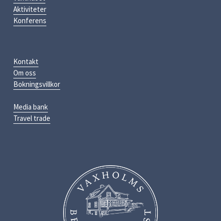
Aktiviteter
Konferens
Kontakt
Om oss
Bokningsvillkor
Media bank
Travel trade
S
e
i
f
u
l