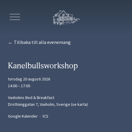
Ö
p
p
n
a
Tillbaka till alla evenemang
m
e
n
y
Kanelbullsworkshop
n
torsdag 20 augusti 2026
14:00
17:00
Vaxholms Bed & Breakfast
Drottninggatan 7
Vaxholm
Sverige
(se karta)
Google Kalender
ICS