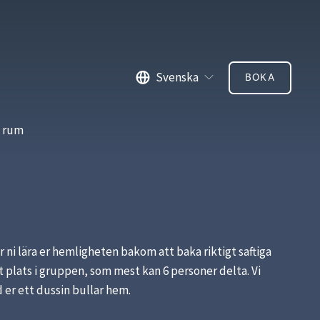
Svenska
BOKA
a rum
ni lära er hemligheten bakom att baka riktigt saftiga 
plats i gruppen, som mest kan 6 personer delta. Vi 
 er ett dussin bullar hem.