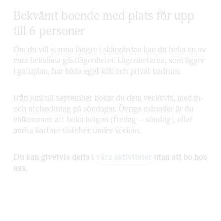
Bekvämt boende med plats för upp 
till 6 personer 
Om du vill stanna längre i skärgården kan du boka en av 
våra bekväma gästlägenheter. Lägenheterna, som ligger 
i gatuplan, har båda eget kök och privat badrum. 
Från juni till september bokar du dem veckovis, med in- 
och utcheckning på söndagar. Övriga månader är du 
välkommen att boka helgen (fredag – söndag), eller 
andra kortare vistelser under veckan. 
Du kan givetvis delta i 
våra aktiviteter
 utan att bo hos 
oss. 